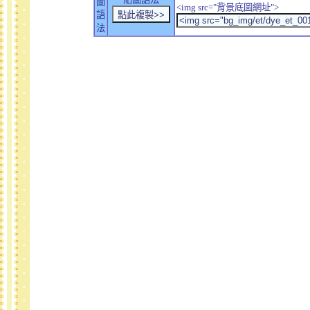
圖
<img src="背景底圖網址">
語
法