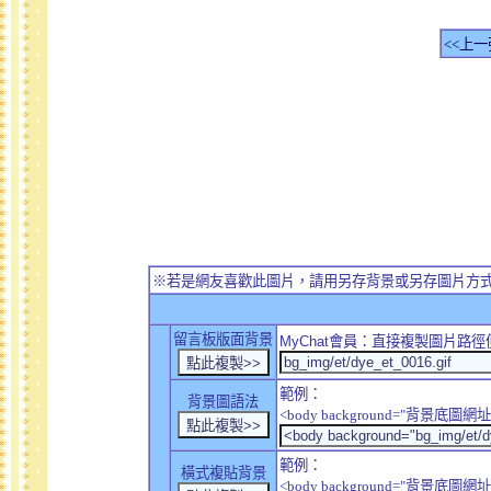
<<上一
※若是網友喜歡此圖片，請用另存背景或另存圖片方
留言板版面背景
MyChat
會員：直接複製圖片路徑
範例：
背景圖語法
<body background="背景底圖網址
範例：
橫式複貼背景
<body background="背景底圖網址" sty