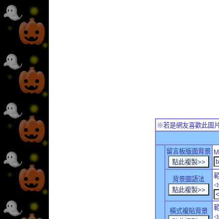
※若是網友喜歡此圖
留言板版面背景
M
背景圖語法
<
橫式複貼背景
<