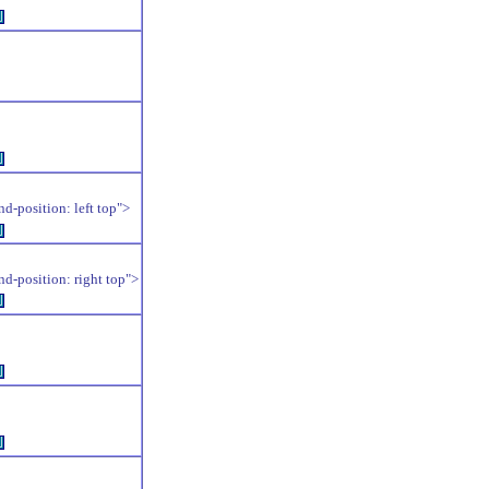
例
例
position: left top">
例
position: right top">
例
例
例