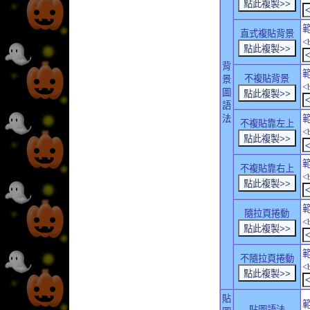
直式複貼背景
<
背
不複貼背景
景
<
圖
語
法
不複貼靠左上
<
不複貼靠右上
<
隨拉頁捲動
<
不隨拉頁捲動
<
貼
貼圖語法