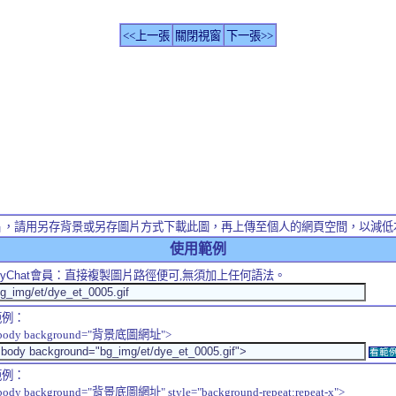
<<上一張
關閉視窗
下一張>>
片，請用另存背景或另存圖片方式下載此圖，再上傳至個人的網頁空間，以減低
使用範例
yChat
會員：直接複製圖片路徑便可,無須加上任何語法。
範例：
body background="背景底圖網址">
看範
範例：
body background="背景底圖網址" style="background-repeat:repeat-x">