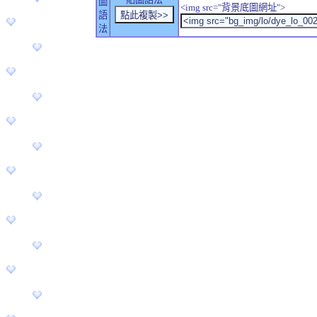
圖
<img src="背景底圖網址">
語
法