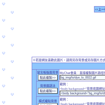
<<上一
※若是網友喜歡此圖片，請用另存背景或另存圖片方
留言板版面背景
MyChat
會員：直接複製圖片路徑
範例：
背景圖語法
<body background="背景底圖網址
範例：
橫式複貼背景
<body background="背景底圖網址" sty