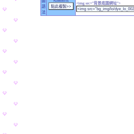
圖
<img src="背景底圖網址">
語
法