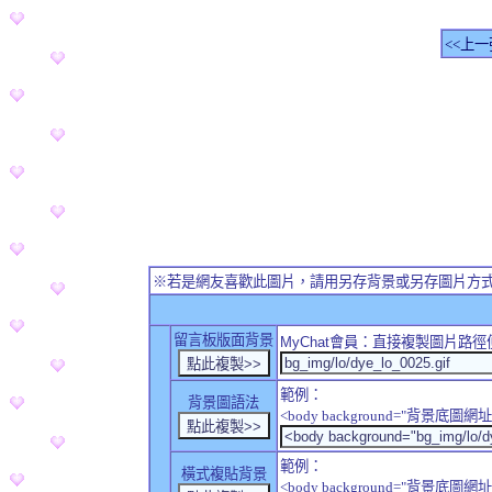
<<上一
※若是網友喜歡此圖片，請用另存背景或另存圖片方
留言板版面背景
MyChat
會員：直接複製圖片路徑
範例：
背景圖語法
<body background="背景底圖網址
範例：
橫式複貼背景
<body background="背景底圖網址" sty