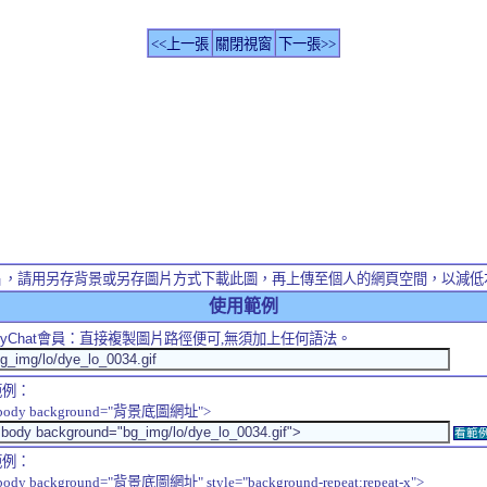
<<上一張
關閉視窗
下一張>>
片，請用另存背景或另存圖片方式下載此圖，再上傳至個人的網頁空間，以減低
使用範例
yChat
會員：直接複製圖片路徑便可,無須加上任何語法。
範例：
body background="背景底圖網址">
看範
範例：
body background="背景底圖網址" style="background-repeat:repeat-x">