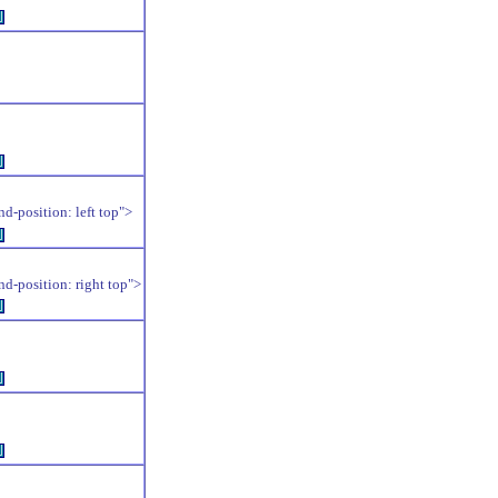
例
例
position: left top">
例
position: right top">
例
例
例