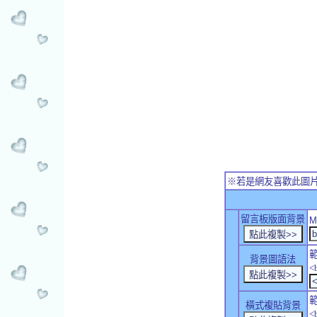
※若是網友喜歡此圖
留言板版面背景
M
背景圖語法
<
橫式複貼背景
<