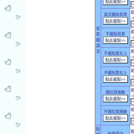
直式複貼背景
<
背
不複貼背景
景
<
圖
語
法
不複貼靠左上
<
不複貼靠右上
<
隨拉頁捲動
<
不隨拉頁捲動
<
貼
貼圖語法