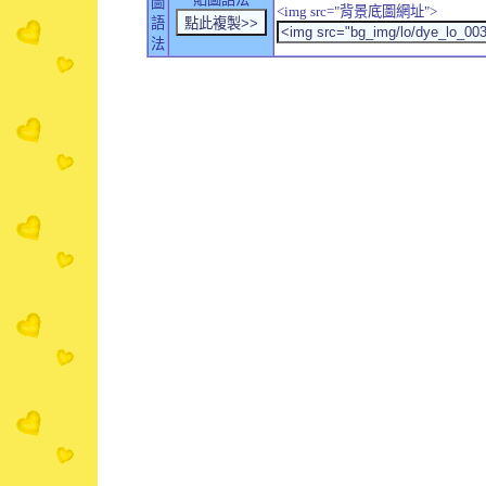
圖
<img src="背景底圖網址">
語
法