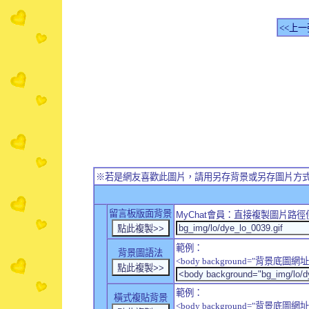
<<上一
※若是網友喜歡此圖片，請用另存背景或另存圖片方
留言板版面背景
MyChat
會員：直接複製圖片路徑
範例：
背景圖語法
<body background="背景底圖網址
範例：
橫式複貼背景
<body background="背景底圖網址" sty