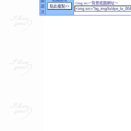
圖
<img src="背景底圖網址">
語
法