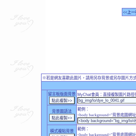
<<上一
※若是網友喜歡此圖片，請用另存背景或另存圖片方
留言板版面背景
MyChat
會員：直接複製圖片路徑
範例：
背景圖語法
<body background="背景底圖網址
範例：
橫式複貼背景
<body background="背景底圖網址" sty