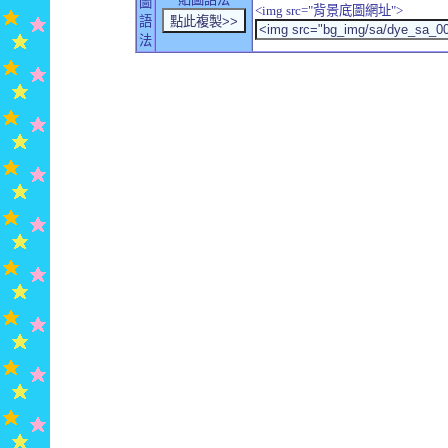
圖
<img src="背景底圖網址">
語
法