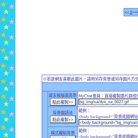
<<上一
※若是網友喜歡此圖片，請用另存背景或另存圖片方
留言板版面背景
MyChat
會員：直接複製圖片路徑
範例：
背景圖語法
<body background="背景底圖網址
範例：
橫式複貼背景
<body background="背景底圖網址" sty