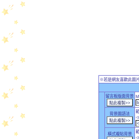
※若是網友喜歡此圖
留言板版面背景
M
背景圖語法
<
橫式複貼背景
<