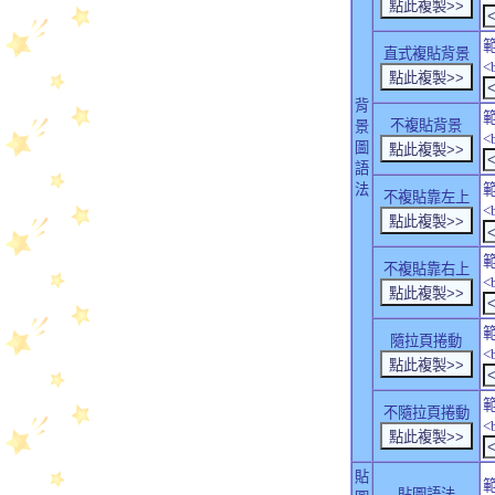
直式複貼背景
<
背
不複貼背景
景
<
圖
語
法
不複貼靠左上
<
不複貼靠右上
<
隨拉頁捲動
<
不隨拉頁捲動
<
貼
貼圖語法