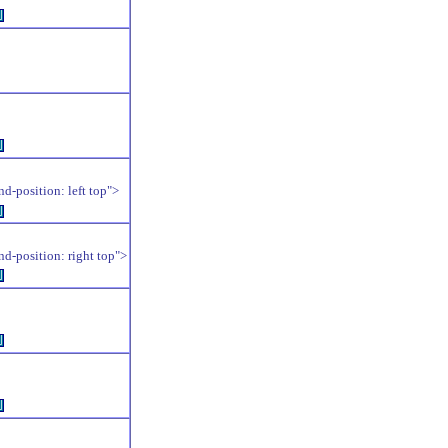
例
例
position: left top">
例
position: right top">
例
例
例