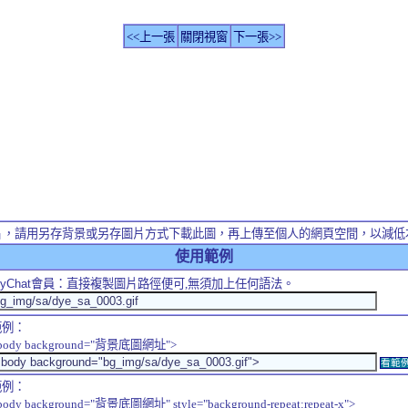
<<上一張
關閉視窗
下一張>>
片，請用另存背景或另存圖片方式下載此圖，再上傳至個人的網頁空間，以減低
使用範例
yChat
會員：直接複製圖片路徑便可,無須加上任何語法。
範例：
body background="背景底圖網址">
看範
範例：
body background="背景底圖網址" style="background-repeat:repeat-x">