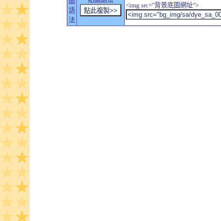
圖
<img src="背景底圖網址">
語
法