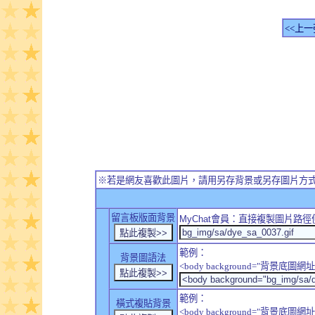
<<上一
※若是網友喜歡此圖片，請用另存背景或另存圖片方
留言板版面背景
MyChat
會員：直接複製圖片路徑
範例：
背景圖語法
<body background="背景底圖網址
範例：
橫式複貼背景
<body background="背景底圖網址" sty