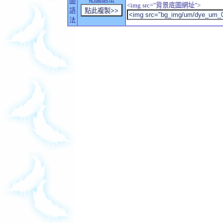
圖
<img src="背景底圖網址">
語
法