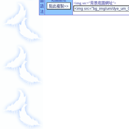
圖
<img src="背景底圖網址">
語
法