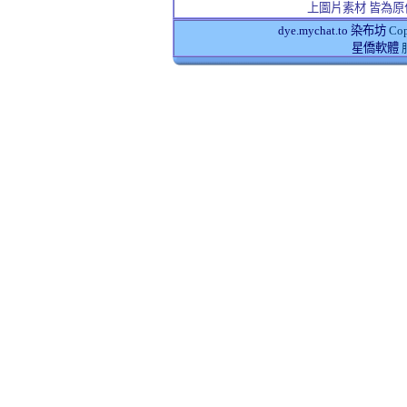
上圖片素材 皆為原
dye.mychat.to 染布坊
Cop
星僑軟體