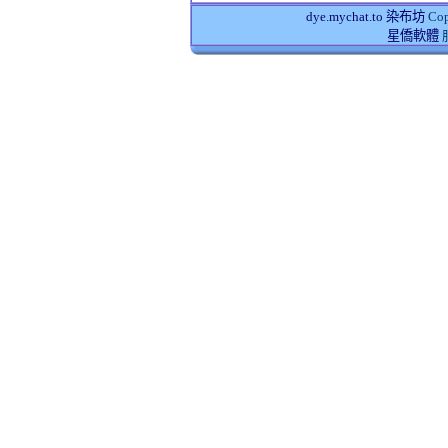
dye.mychat.to 染布坊
Cop
星僑軟體