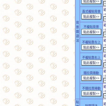
直式複貼背景
<
背
不複貼背景
景
<
圖
語
法
不複貼靠左上
<
不複貼靠右上
<
隨拉頁捲動
<
不隨拉頁捲動
<
貼
貼圖語法