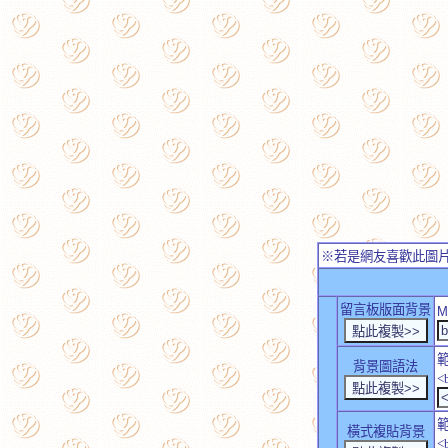
※若是網友喜歡此圖
留言板版面背景
M
背景圖語法
<
橫式複貼背景
<