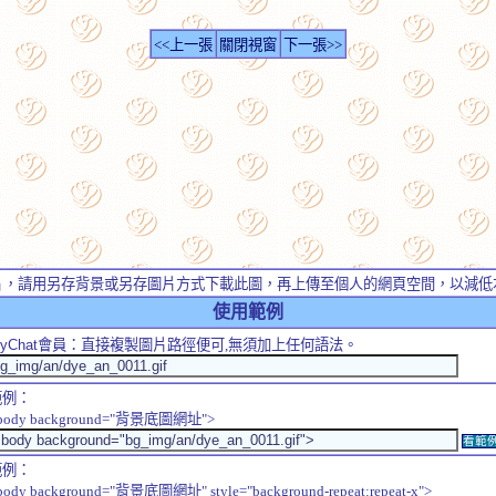
<<上一張
關閉視窗
下一張>>
片，請用另存背景或另存圖片方式下載此圖，再上傳至個人的網頁空間，以減低
使用範例
yChat
會員：直接複製圖片路徑便可,無須加上任何語法。
範例：
body background="背景底圖網址">
看範
範例：
body background="背景底圖網址" style="background-repeat:repeat-x">