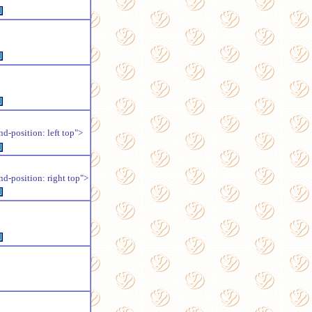
例
例
例
position: left top">
例
position: right top">
例
例