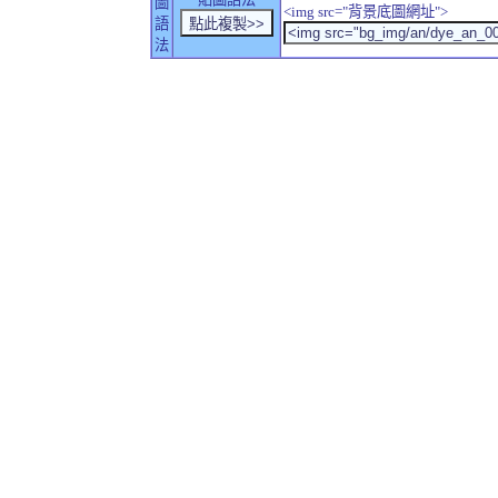
圖
<img src="背景底圖網址">
語
法