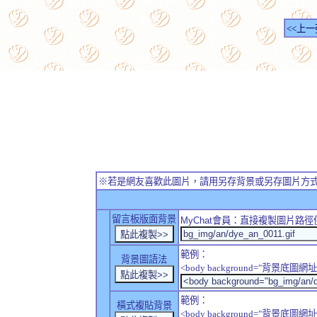
<<上一
※若是網友喜歡此圖片，請用另存背景或另存圖片方
留言板版面背景
MyChat
會員：直接複製圖片路徑
範例：
背景圖語法
<body background="背景底圖網址
範例：
橫式複貼背景
<body background="背景底圖網址" sty