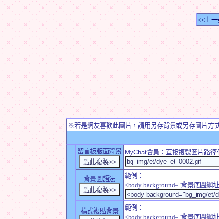
<<上一
※若是網友喜歡此圖片，請用另存背景或另存圖片方
留言板版面背景
MyChat
會員：直接複製圖片路徑
範例：
背景圖語法
<body background="背景底圖網址
範例：
橫式複貼背景
<body background="背景底圖網址" sty