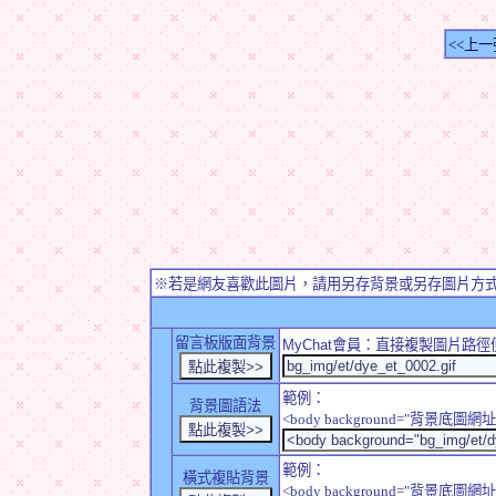
<<上一
※若是網友喜歡此圖片，請用另存背景或另存圖片方
留言板版面背景
MyChat
會員：直接複製圖片路徑
範例：
背景圖語法
<body background="背景底圖網址
範例：
橫式複貼背景
<body background="背景底圖網址" sty