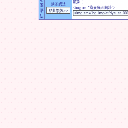
範例：
貼圖語法
圖
<img src="背景底圖網址">
語
法