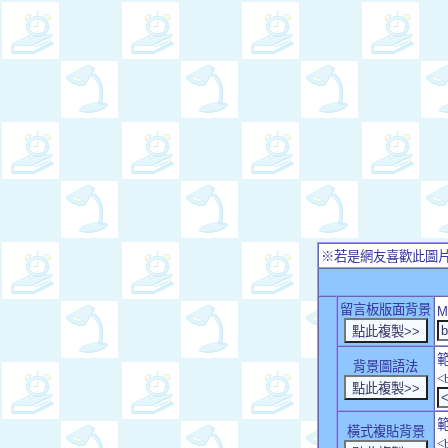
※若是網友喜歡此圖
留言板版面背景
M
背景圖語法
<
橫式複貼背景
<