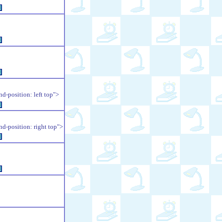
例
例
例
position: left top">
例
position: right top">
例
例