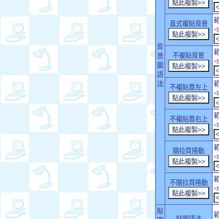
直式複貼背景
<
背
不複貼背景
景
<
圖
語
法
不複貼靠左上
<
不複貼靠右上
<
隨拉頁捲動
<
不隨拉頁捲動
<
貼
貼圖語法