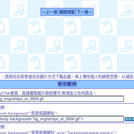
<<上一張
關閉視窗
下一張>>
片，請用另存背景或另存圖片方式下載此圖，再上傳至個人的網頁空間，以減低
使用範例
yChat
會員：直接複製圖片路徑便可,無須加上任何語法。
範例：
body background="背景底圖網址">
看範
範例：
body background="背景底圖網址" style="background-repeat:repeat-x">