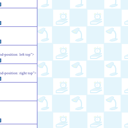
例
例
例
position: left top">
例
position: right top">
例
例