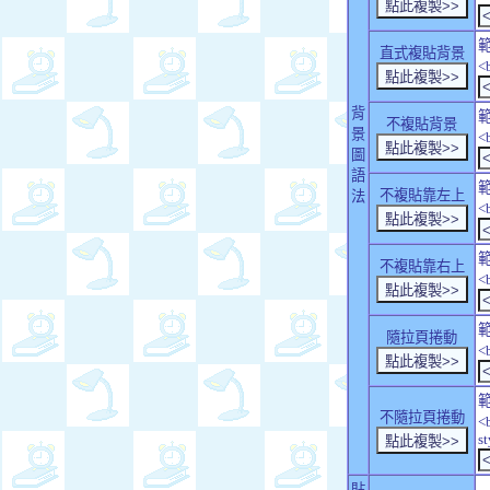
直式複貼背景
<
背
不複貼背景
景
<
圖
語
不複貼靠左上
法
<
不複貼靠右上
<
隨拉頁捲動
<
不隨拉頁捲動
<
s
貼