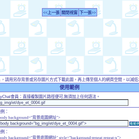
<<上一張
關閉視窗
下一張>>
片，請用另存背景或另存圖片方式下載此圖，再上傳至個人的網頁空間，以減低
使用範例
yChat
會員：直接複製圖片路徑便可,無須加上任何語法。
範例：
body background="背景底圖網址">
看範
範例：
body background="背景底圖網址" style="background-repeat:repeat-x">