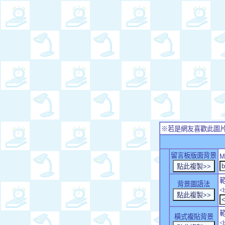
※若是網友喜歡此圖
留言板版面背景
M
背景圖語法
<
橫式複貼背景
<