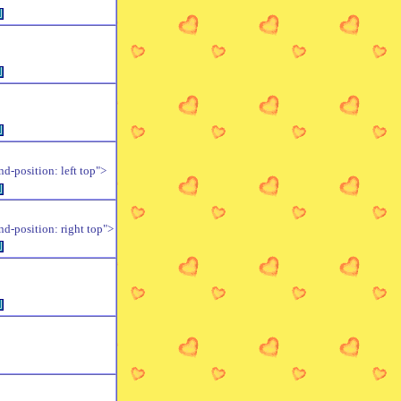
例
例
例
position: left top">
例
position: right top">
例
例