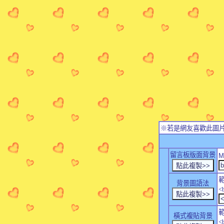
※若是網友喜歡此圖
留言板版面背景
M
背景圖語法
<
橫式複貼背景
<