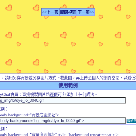
<<上一張
關閉視窗
下一張>>
片，請用另存背景或另存圖片方式下載此圖，再上傳至個人的網頁空間，以減低
使用範例
yChat
會員：直接複製圖片路徑便可,無須加上任何語法。
範例：
body background="背景底圖網址">
看範
範例：
body background="背景底圖網址" style="background-repeat:repeat-x">