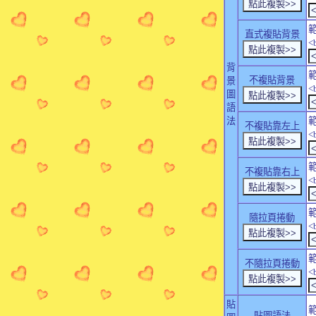
直式複貼背景
<
背
不複貼背景
景
<
圖
語
法
不複貼靠左上
<
不複貼靠右上
<
隨拉頁捲動
<
不隨拉頁捲動
<
貼
貼圖語法