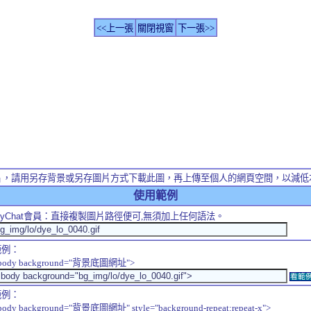
<<上一張
關閉視窗
下一張>>
片，請用另存背景或另存圖片方式下載此圖，再上傳至個人的網頁空間，以減低
使用範例
yChat
會員：直接複製圖片路徑便可,無須加上任何語法。
範例：
body background="背景底圖網址">
看範
範例：
body background="背景底圖網址" style="background-repeat:repeat-x">