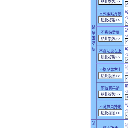
直式複貼背景
<
背
不複貼背景
景
<
圖
語
法
不複貼靠左上
<
不複貼靠右上
<
隨拉頁捲動
<
不隨拉頁捲動
<
貼
貼圖語法