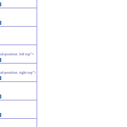
例
例
position: left top">
例
position: right top">
例
例
例