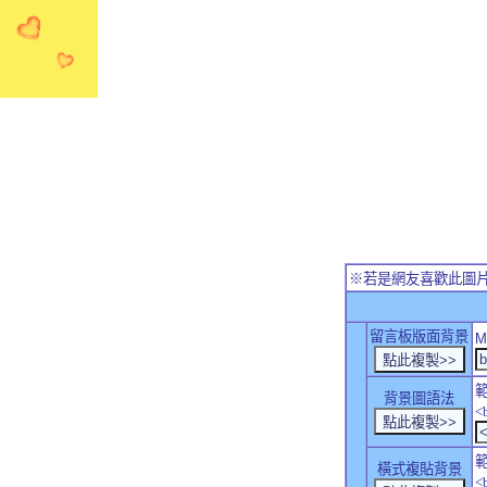
※若是網友喜歡此圖
留言板版面背景
M
背景圖語法
<
橫式複貼背景
<