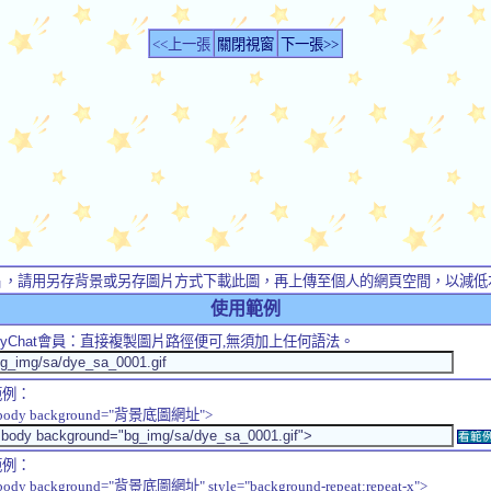
<<上一張
關閉視窗
下一張>>
片，請用另存背景或另存圖片方式下載此圖，再上傳至個人的網頁空間，以減低
使用範例
yChat
會員：直接複製圖片路徑便可,無須加上任何語法。
範例：
body background="背景底圖網址">
看範
範例：
body background="背景底圖網址" style="background-repeat:repeat-x">