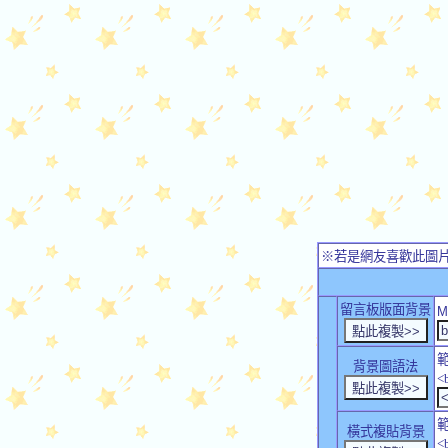
※若是網友喜歡此圖
留言板版面背景
M
背景圖語法
<
橫式複貼背景
<