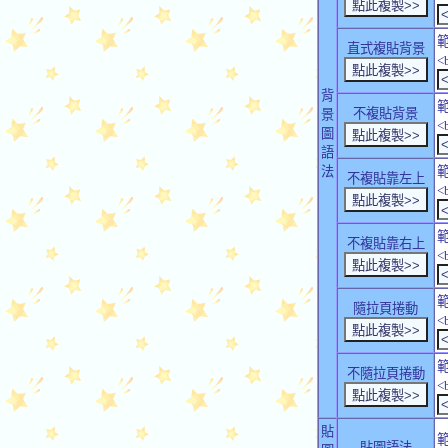
直式複貼背景
<
背
不複貼背景
景
<
圖
語
法
不複貼靠左上
<
不複貼靠右上
<
隨拉頁捲動
<
不隨拉頁捲動
<
貼
貼圖語法