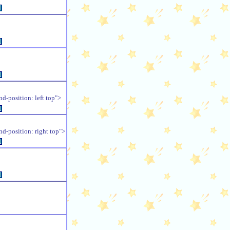
例
例
例
position: left top">
例
position: right top">
例
例