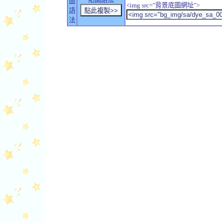
圖
<img src="背景底圖網址">
語
法