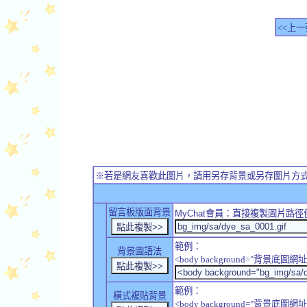
<<上一
※若是網友喜歡此圖片，請用另存背景或另存圖片方
留言板版面背景
MyChat
會員：直接複製圖片路徑
範例：
背景圖語法
<body background="背景底圖網址
範例：
橫式複貼背景
<body background="背景底圖網址" sty