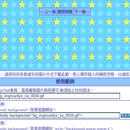
<<上一張
關閉視窗
下一張>>
片，請用另存背景或另存圖片方式下載此圖，再上傳至個人的網頁空間，以減低
使用範例
yChat
會員：直接複製圖片路徑便可,無須加上任何語法。
範例：
body background="背景底圖網址">
看範
範例：
body background="背景底圖網址" style="background-repeat:repeat-x">