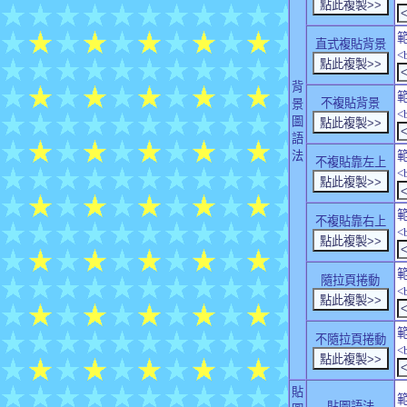
直式複貼背景
<
背
不複貼背景
景
<
圖
語
法
不複貼靠左上
<
不複貼靠右上
<
隨拉頁捲動
<
不隨拉頁捲動
<
貼
貼圖語法