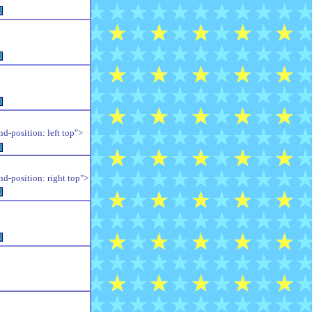
例
例
例
position: left top">
例
position: right top">
例
例