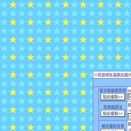
※若是網友喜歡此圖
留言板版面背景
M
背景圖語法
<
橫式複貼背景
<