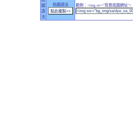
貼圖語法
範例：<img src="背景底圖網址">
圖
語
法