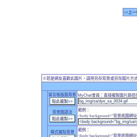
<<上一
※若是網友喜歡此圖片，請用另存背景或另存圖片方
留言板版面背景
MyChat
會員：直接複製圖片路徑
範例：
背景圖語法
<body background="背景底圖網址
範例：
橫式複貼背景
<body background="背景底圖網址" sty