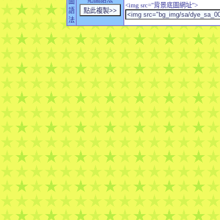
圖
<img src="背景底圖網址">
語
法