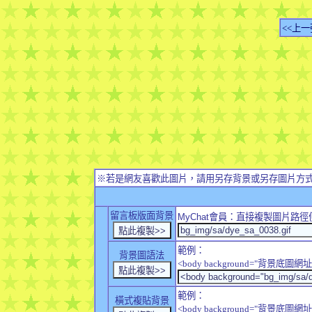
<<上一
※若是網友喜歡此圖片，請用另存背景或另存圖片方
留言板版面背景
MyChat
會員：直接複製圖片路徑
範例：
背景圖語法
<body background="背景底圖網址
範例：
橫式複貼背景
<body background="背景底圖網址" sty