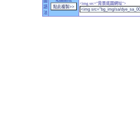
圖
<img src="背景底圖網址">
語
法