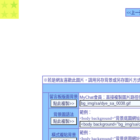
<<上一
※若是網友喜歡此圖片，請用另存背景或另存圖片方
留言板版面背景
MyChat
會員：直接複製圖片路徑
範例：
背景圖語法
<body background="背景底圖網址
範例：
橫式複貼背景
<body background="背景底圖網址" sty