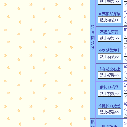
直式複貼背景
<
背
不複貼背景
景
<
圖
語
法
不複貼靠左上
<
不複貼靠右上
<
隨拉頁捲動
<
不隨拉頁捲動
<
貼
貼圖語法