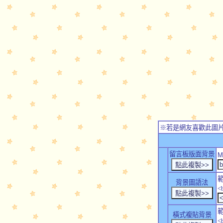
※若是網友喜歡此圖
留言板版面背景
M
背景圖語法
<
橫式複貼背景
<