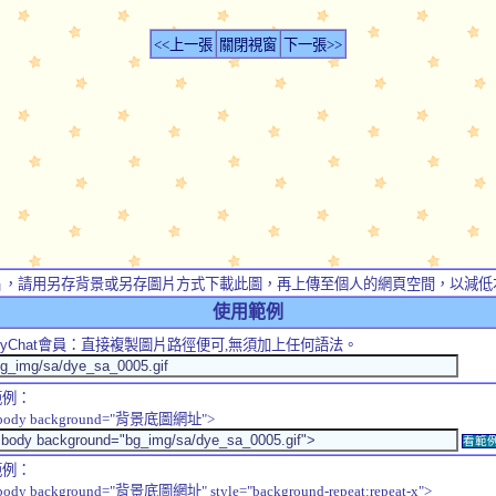
<<上一張
關閉視窗
下一張>>
片，請用另存背景或另存圖片方式下載此圖，再上傳至個人的網頁空間，以減低
使用範例
yChat
會員：直接複製圖片路徑便可,無須加上任何語法。
範例：
body background="背景底圖網址">
看範
範例：
body background="背景底圖網址" style="background-repeat:repeat-x">