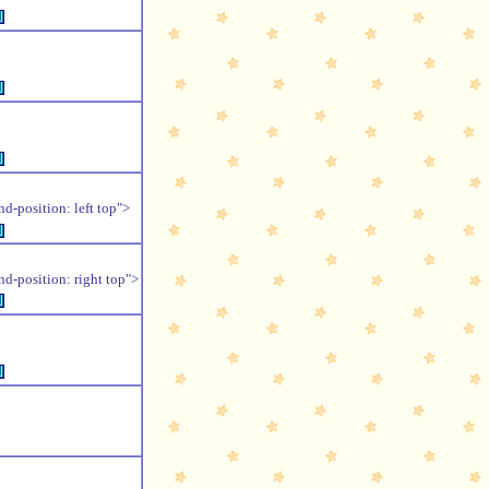
例
例
例
position: left top">
例
position: right top">
例
例