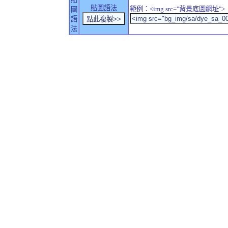
貼圖語法
範例：<img src="背景底圖網址">
圖
語
法