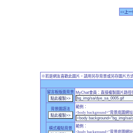
<<上一
※若是網友喜歡此圖片，請用另存背景或另存圖片方
留言板版面背景
MyChat
會員：直接複製圖片路徑
範例：
背景圖語法
<body background="背景底圖網址
範例：
橫式複貼背景
<body background="背景底圖網址" sty