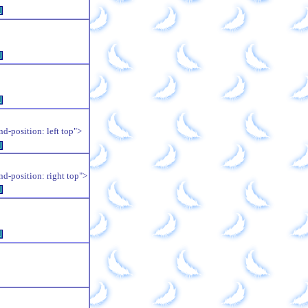
例
例
例
position: left top">
例
position: right top">
例
例