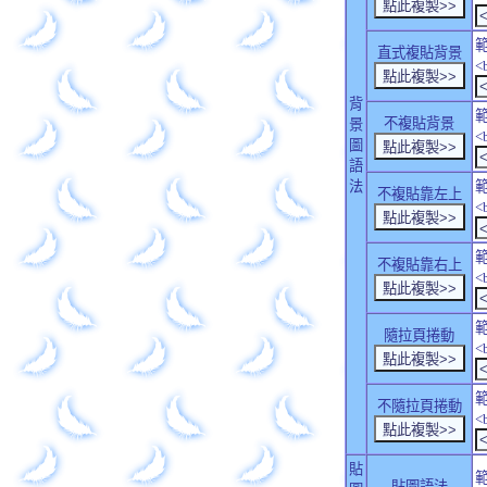
直式複貼背景
<
背
不複貼背景
景
<
圖
語
法
不複貼靠左上
<
不複貼靠右上
<
隨拉頁捲動
<
不隨拉頁捲動
<
貼
貼圖語法