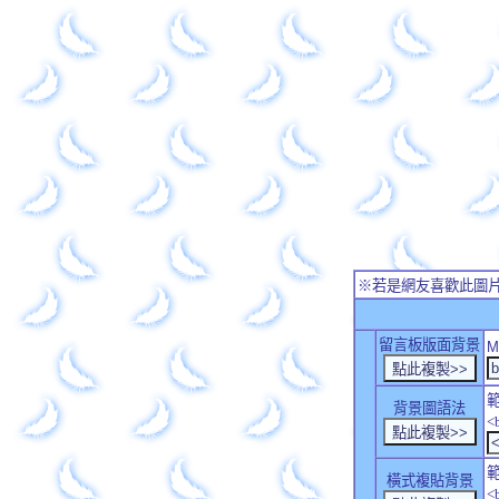
※若是網友喜歡此圖
留言板版面背景
M
背景圖語法
<
橫式複貼背景
<