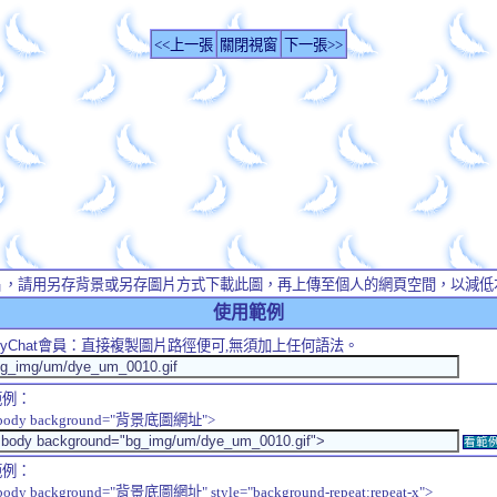
<<上一張
關閉視窗
下一張>>
片，請用另存背景或另存圖片方式下載此圖，再上傳至個人的網頁空間，以減低
使用範例
yChat
會員：直接複製圖片路徑便可,無須加上任何語法。
範例：
body background="背景底圖網址">
看範
範例：
body background="背景底圖網址" style="background-repeat:repeat-x">