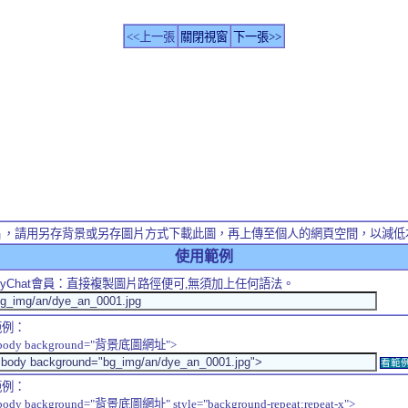
<<上一張
關閉視窗
下一張>>
片，請用另存背景或另存圖片方式下載此圖，再上傳至個人的網頁空間，以減低
使用範例
yChat
會員：直接複製圖片路徑便可,無須加上任何語法。
範例：
body background="背景底圖網址">
看範
範例：
body background="背景底圖網址" style="background-repeat:repeat-x">