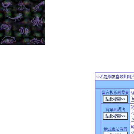
※若是網友喜歡此圖
留言板版面背景
M
背景圖語法
<
橫式複貼背景
<