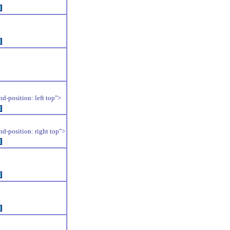
例
例
position: left top">
例
position: right top">
例
例
例