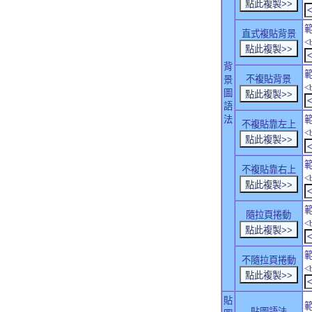
直式複貼背景
<
背
不複貼背景
景
<
圖
語
法
不複貼靠左上
<
不複貼靠右上
<
隨拉頁捲動
<
不隨拉頁捲動
<
貼
貼圖語法