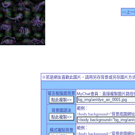
<<上一
※若是網友喜歡此圖片，請用另存背景或另存圖片方
留言板版面背景
MyChat
會員：直接複製圖片路徑
範例：
背景圖語法
<body background="背景底圖網址
範例：
橫式複貼背景
<body background="背景底圖網址" sty