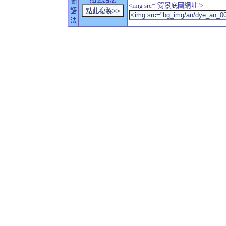
圖
<img src="背景底圖網址">
語
法