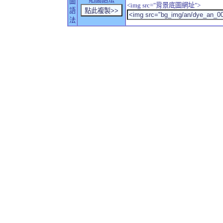
圖
<img src="背景底圖網址">
語
法