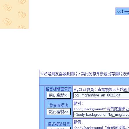
<<上一
※若是網友喜歡此圖片，請用另存背景或另存圖片方
留言板版面背景
MyChat
會員：直接複製圖片路徑
範例：
背景圖語法
<body background="背景底圖網址
範例：
橫式複貼背景
<body background="背景底圖網址" sty