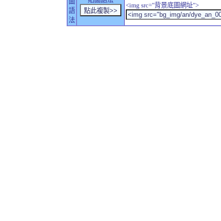
圖
<img src="背景底圖網址">
語
法