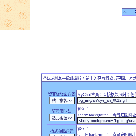
<<上一
※若是網友喜歡此圖片，請用另存背景或另存圖片方
留言板版面背景
MyChat
會員：直接複製圖片路徑
範例：
背景圖語法
<body background="背景底圖網址
範例：
橫式複貼背景
<body background="背景底圖網址" sty