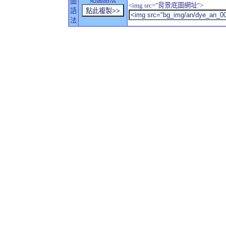
圖
<img src="背景底圖網址">
語
法