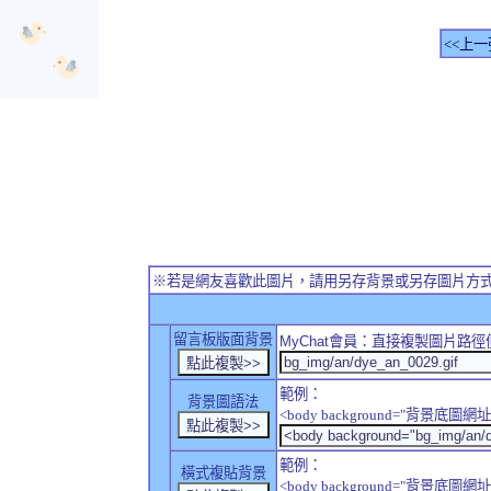
<<上一
※若是網友喜歡此圖片，請用另存背景或另存圖片方
留言板版面背景
MyChat
會員：直接複製圖片路徑
範例：
背景圖語法
<body background="背景底圖網址
範例：
橫式複貼背景
<body background="背景底圖網址" sty