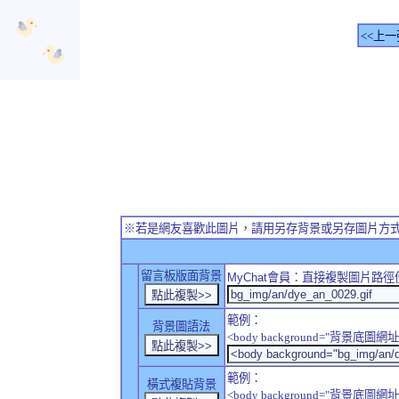
<<上一
※若是網友喜歡此圖片，請用另存背景或另存圖片方
留言板版面背景
MyChat
會員：直接複製圖片路徑
範例：
背景圖語法
<body background="背景底圖網址
範例：
橫式複貼背景
<body background="背景底圖網址" sty