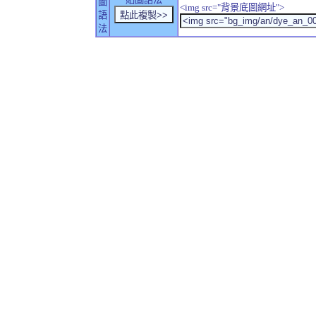
圖
<img src="背景底圖網址">
語
法