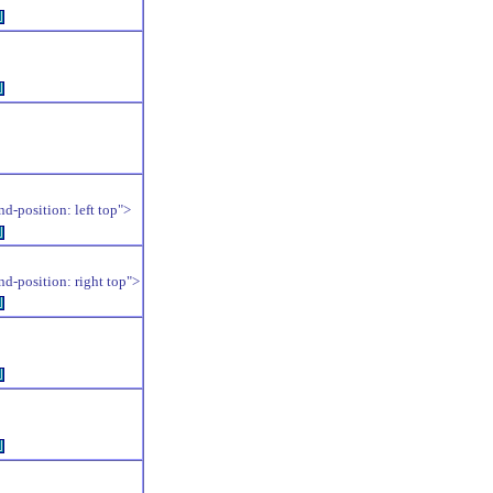
例
例
position: left top">
例
position: right top">
例
例
例