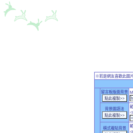
※若是網友喜歡此圖
留言板版面背景
M
背景圖語法
<
橫式複貼背景
<