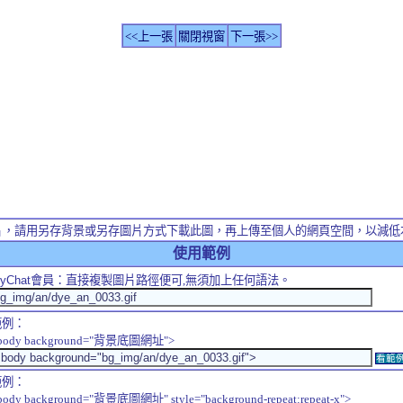
<<上一張
關閉視窗
下一張>>
片，請用另存背景或另存圖片方式下載此圖，再上傳至個人的網頁空間，以減低
使用範例
yChat
會員：直接複製圖片路徑便可,無須加上任何語法。
範例：
body background="背景底圖網址">
看範
範例：
body background="背景底圖網址" style="background-repeat:repeat-x">