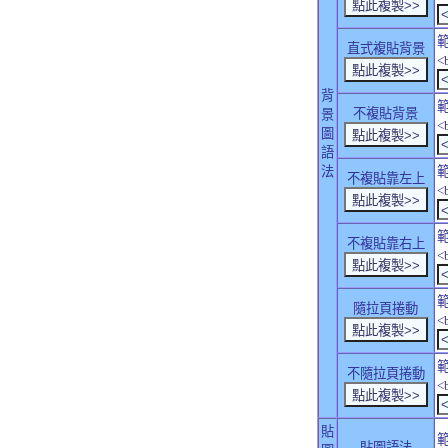
直式複貼背景
<
背
不複貼背景
景
<
圖
語
法
不複貼靠左上
<
不複貼靠右上
<
隨拉頁捲動
<
不隨拉頁捲動
<
貼
貼圖語法