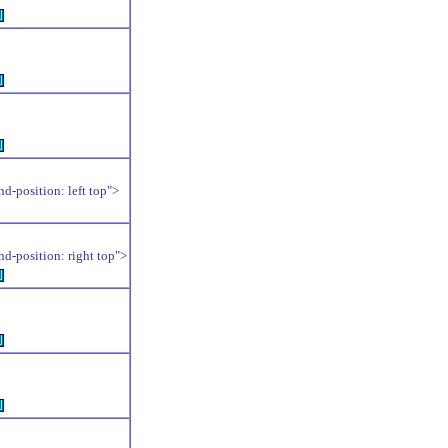
例
例
例
position: left top">
position: right top">
例
例
例