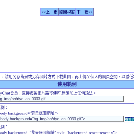
<<上一張
關閉視窗
下一張>>
片，請用另存背景或另存圖片方式下載此圖，再上傳至個人的網頁空間，以減低
使用範例
yChat
會員：直接複製圖片路徑便可,無須加上任何語法。
範例：
body background="背景底圖網址">
看範
範例：
body background="背景底圖網址" style="background-repeat:repeat-x">