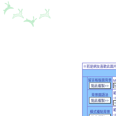
※若是網友喜歡此圖
留言板版面背景
M
背景圖語法
<
橫式複貼背景
<