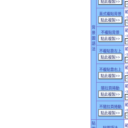
直式複貼背景
<
背
不複貼背景
景
<
圖
語
法
不複貼靠左上
<
不複貼靠右上
<
隨拉頁捲動
<
不隨拉頁捲動
<
貼
貼圖語法