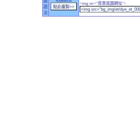
圖
<img src="背景底圖網址">
語
法