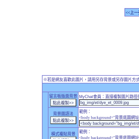
<<上一
※若是網友喜歡此圖片，請用另存背景或另存圖片方
留言板版面背景
MyChat
會員：直接複製圖片路徑
範例：
背景圖語法
<body background="背景底圖網址
範例：
橫式複貼背景
<body background="背景底圖網址" sty