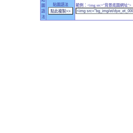
貼圖語法
範例：<img src="背景底圖網址">
圖
語
法