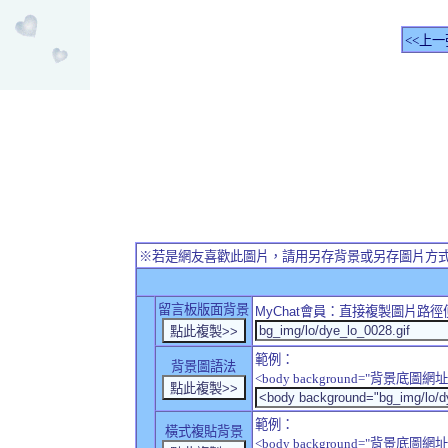
<<上一
※若是網友喜歡此圖片，請用另存背景或另存圖片方
留言板版面背景
MyChat
會員：直接複製圖片路徑
範例：
背景圖語法
<body background="背景底圖網址
範例：
橫式複貼背景
<body background="背景底圖網址" sty