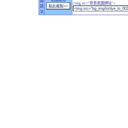
圖
<img src="背景底圖網址">
語
法