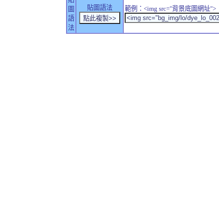
貼圖語法
範例：<img src="背景底圖網址">
圖
語
法