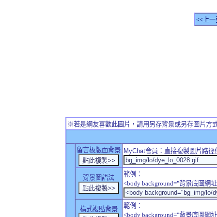
<<上一
※若是網友喜歡此圖片，請用另存背景或另存圖片方
留言板版面背景
MyChat
會員：直接複製圖片路徑
範例：
背景圖語法
<body background="背景底圖網址
範例：
橫式複貼背景
<body background="背景底圖網址" sty