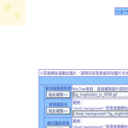
<<上一
※若是網友喜歡此圖片，請用另存背景或另存圖片方
留言板版面背景
MyChat
會員：直接複製圖片路徑
範例：
背景圖語法
<body background="背景底圖網址
範例：
橫式複貼背景
<body background="背景底圖網址" sty