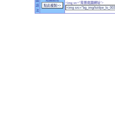
圖
<img src="背景底圖網址">
語
法