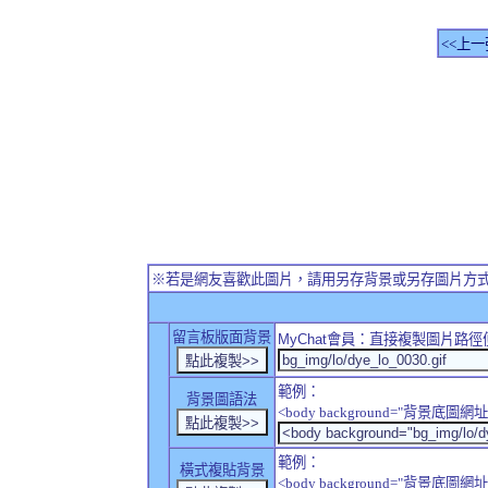
<<上一
※若是網友喜歡此圖片，請用另存背景或另存圖片方
留言板版面背景
MyChat
會員：直接複製圖片路徑
範例：
背景圖語法
<body background="背景底圖網址
範例：
橫式複貼背景
<body background="背景底圖網址" sty