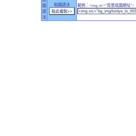
貼圖語法
範例：<img src="背景底圖網址">
圖
語
法