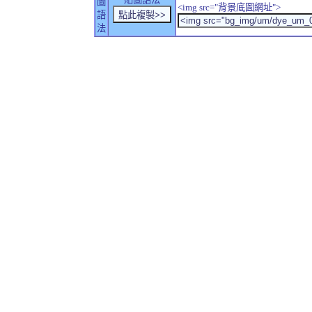
圖
<img src="背景底圖網址">
語
法