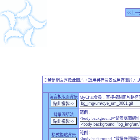
<<上一
※若是網友喜歡此圖片，請用另存背景或另存圖片方
留言板版面背景
MyChat
會員：直接複製圖片路徑
範例：
背景圖語法
<body background="背景底圖網址
範例：
橫式複貼背景
<body background="背景底圖網址" sty