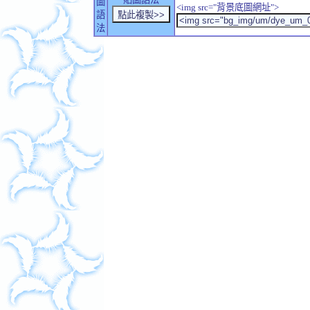
圖
<img src="背景底圖網址">
語
法