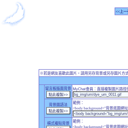
<<上一
※若是網友喜歡此圖片，請用另存背景或另存圖片方
留言板版面背景
MyChat
會員：直接複製圖片路徑
範例：
背景圖語法
<body background="背景底圖網址
範例：
橫式複貼背景
<body background="背景底圖網址" sty