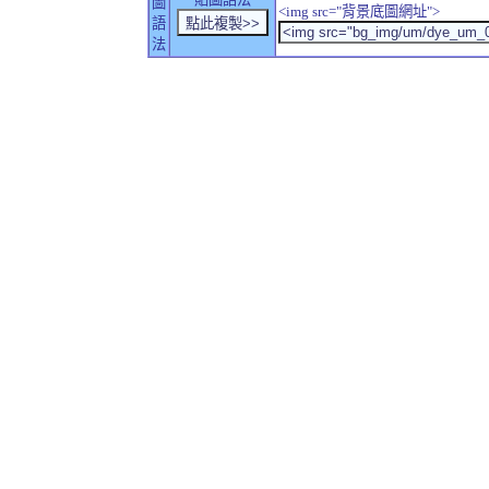
圖
<img src="背景底圖網址">
語
法