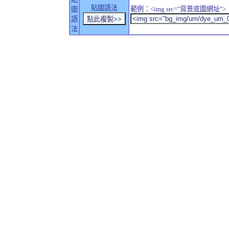
貼圖語法
範例：<img src="背景底圖網址">
圖
語
法