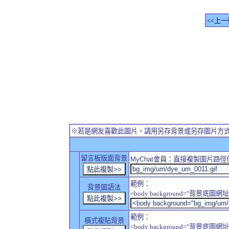
<<上一
※若是網友喜歡此圖片，請用另存背景或另存圖片方
留言板版面背景
MyChat
會員：直接複製圖片路徑
範例：
背景圖語法
<body background="背景底圖網址
範例：
橫式複貼背景
<body background="背景底圖網址" sty