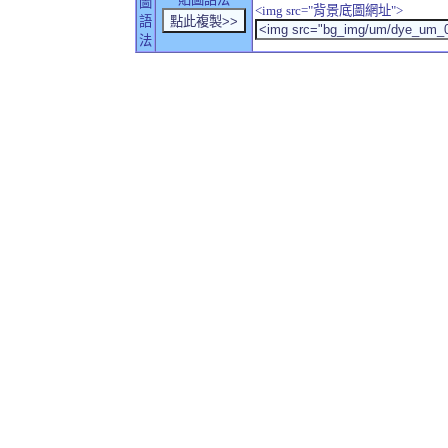
圖
<img src="背景底圖網址">
語
法