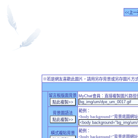
<<上一
※若是網友喜歡此圖片，請用另存背景或另存圖片方
留言板版面背景
MyChat
會員：直接複製圖片路徑
範例：
背景圖語法
<body background="背景底圖網址
範例：
橫式複貼背景
<body background="背景底圖網址" sty